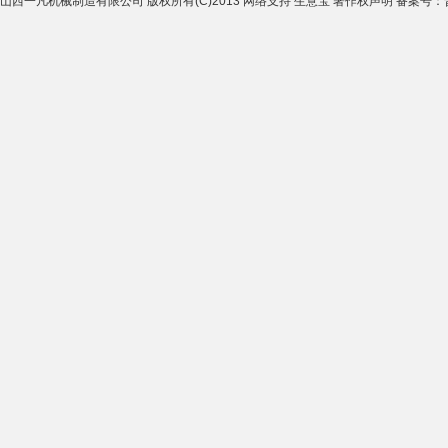
山西一凡机械制造有限公司
版权所有(C)2013
网络支持
生意宝
著作权声明
备案号：